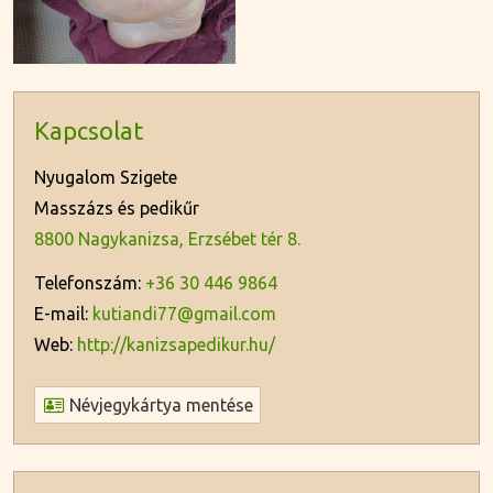
Kapcsolat
Nyugalom Szigete
Masszázs és pedikűr
8800 Nagykanizsa, Erzsébet tér 8.
Telefonszám:
+36 30 446 9864
E-mail:
kutiandi77@gmail.com
Web:
http://kanizsapedikur.hu/
Névjegykártya mentése