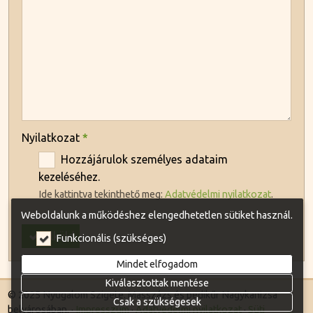
-
-
-
Nyilatkozat
*
Hozzájárulok személyes adataim
kezeléséhez.
Ide kattintva tekinthető meg:
Adatvédelmi nyilatkozat
.
Weboldalunk a működéshez elengedhetetlen sütiket használ.
Elküld
Funkcionális (szükséges)
Mindet elfogadom
Kiválasztottak mentése
© 2025 Nyugalom Szigete. Masszázs és pedikűr Nagykanizsa
Csak a szükségesek
belvárosában.
Impresszum
Adatvédelmi nyilatkozat
Süti