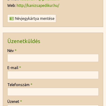
Web:
http://kanizsapedikur.hu/
Névjegykártya mentése
Üzenetküldés
-
Név
*
-
E-mail
*
-
Telefonszám
*
-
Üzenet
*