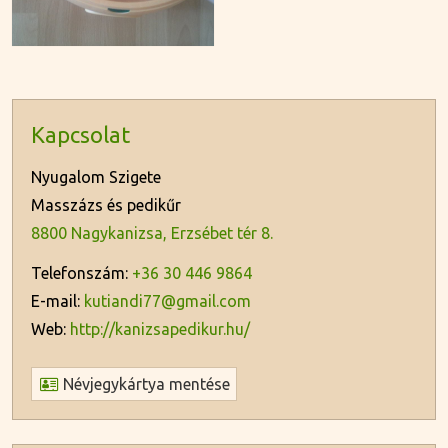
Kapcsolat
Nyugalom Szigete
Masszázs és pedikűr
8800 Nagykanizsa, Erzsébet tér 8.
Telefonszám:
+36 30 446 9864
E-mail:
kutiandi77@gmail.com
Web:
http://kanizsapedikur.hu/
Névjegykártya mentése