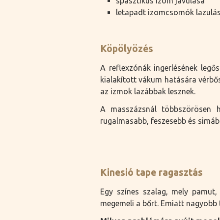
spasztikus izom javulása
letapadt izomcsomók lazulá
Köpölyözés
A reflexzónák ingerlésének legő
kialakított vákum hatására vérbősé
az izmok lazábbak lesznek.
A masszázsnál többszörösen ha
rugalmasabb, feszesebb és simább
Kinesió tape ragasztás
Egy színes szalag, mely pamut, 
megemeli a bőrt. Emiatt nagyobb t