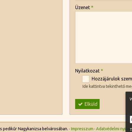
-
Üzenet
*
-
-
-
Nyilatkozat
*
Hozzájárulok szem
Ide kattintva tekinthető me
W
Elküld
 pedikűr Nagykanizsa belvárosában.
Impresszum
Adatvédelmi nyilat
T