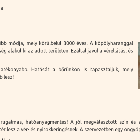
sa
sibb módja, mely körülbelül 3000 éves. A köpölyharanggal
g alakul ki az adott területen. Ezáltal javul a vérellátás, és
tékonyabb. Hatását a bőrünkön is tapasztaljuk, mely
 lesz!
rugalmas, hatóanyagmentes! A jól megválasztott szín és a
ér lesz a vér- és nyirokkeringésnek. A szervezetben egy öngyóg