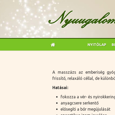
NYITÓLAP
B
A masszázs az emberiség gyógy
frissítő, relaxáló céllal, de külö
Hatásai:
fokozza a vér- és nyirokkerin
anyagcsere serkentő
elősegíti a bőr megújulását