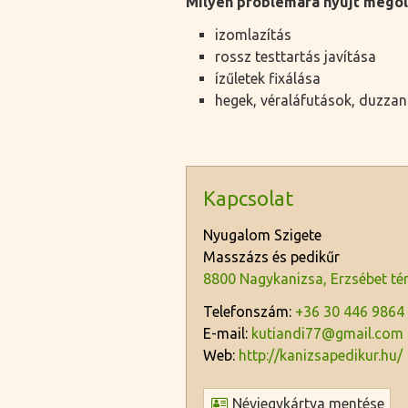
Milyen problémára nyújt megol
izomlazítás
rossz testtartás javítása
ízűletek fixálása
hegek, véraláfutások, duzza
Kapcsolat
Nyugalom Szigete
Masszázs és pedikűr
8800 Nagykanizsa, Erzsébet tér
Telefonszám:
+36 30 446 9864
E-mail:
kutiandi77@gmail.com
Web:
http://kanizsapedikur.hu/
Névjegykártya mentése