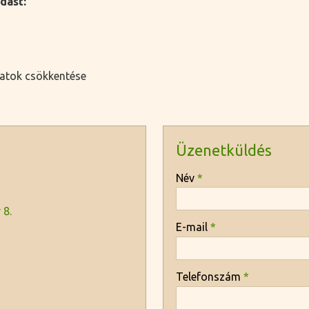
dást:
natok csökkentése
Üzenetküldés
-
Név
*
 8.
-
E-mail
*
-
Telefonszám
*