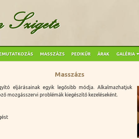
EMUTATKOZÁS
MASSZÁZS
PEDIKŰR
ÁRAK
GALÉRIA
Masszázs
ító eljárásainak egyik legősibb módja. Alkalmazhatjuk
nböző mozgásszervi problémák kiegészítő kezeléseként.
gést