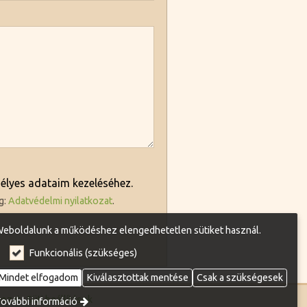
élyes adataim kezeléséhez.
g:
Adatvédelmi nyilatkozat
.
eboldalunk a működéshez elengedhetetlen sütiket használ.
Funkcionális (szükséges)
Mindet elfogadom
Kiválasztottak mentése
Csak a szükségesek
kozat
Süti beállítások
ovábbi információ